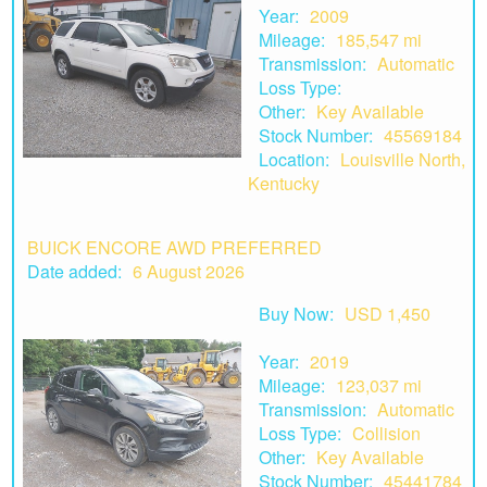
Year:
2009
Mileage:
185,547 mi
Transmission:
Automatic
Loss Type:
Other:
Key Available
Stock Number:
45569184
Location:
Louisville North,
Kentucky
BUICK ENCORE AWD PREFERRED
Date added:
6 August 2026
Buy Now:
USD 1,450
Year:
2019
Mileage:
123,037 mi
Transmission:
Automatic
Loss Type:
Collision
Other:
Key Available
Stock Number:
45441784