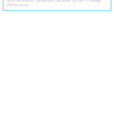
nicht decodieren. Verwenden Sie daher nur die 17-stellige
VIN-Nummer.