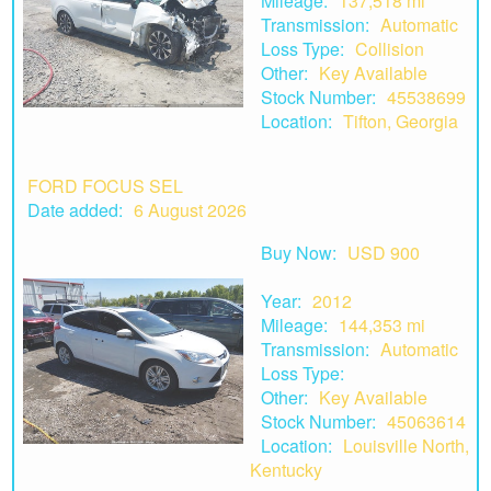
Mileage:
137,518 mi
Transmission:
Automatic
Loss Type:
Collision
Other:
Key Available
Stock Number:
45538699
Location:
Tifton, Georgia
FORD FOCUS SEL
Date added:
6 August 2026
Buy Now:
USD 900
Year:
2012
Mileage:
144,353 mi
Transmission:
Automatic
Loss Type:
Other:
Key Available
Stock Number:
45063614
Location:
Louisville North,
Kentucky