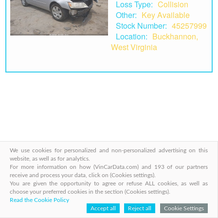
Loss Type:
Collision
Other:
Key Available
Stock Number:
45257999
Location:
Buckhannon,
West Virginia
We use cookies for personalized and non-personalized advertising on this
website, as well as for analytics.
For more information on how (VinCarData.com) and 193 of our partners
receive and process your data, click on (Cookies settings).
You are given the opportunity to agree or refuse ALL cookies, as well as
VinCarData.com — Überprüfen Sie die
choose your preferred cookies in the section (Cookies settings).
Historie jedes Fahrzeugs anhand der VIN-
Read the Cookie Policy
Nummer!
Accept all
Reject all
Cookie Settings