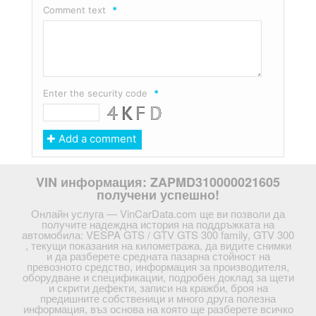
Comment text
*
Enter the security code
*
VIN информация: ZAPMD310000021605
получени успешно!
Онлайн услуга — VinCarData.com ще ви позволи да
получите надеждна история на поддръжката на
автомобила: VESPA GTS / GTV GTS 300 family, GTV 300
, текущи показания на километража, да видите снимки
и да разберете средната пазарна стойност на
превозното средство, информация за производителя,
оборудване и спецификации, подробен доклад за щети
и скрити дефекти, записи на кражби, броя на
предишните собственици и много друга полезна
информация, въз основа на която ще разберете всичко